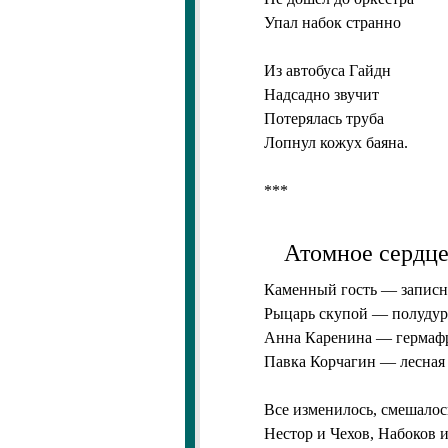
Упал набок странно
Из автобуса Гайдн
Надсадно звучит
Потерялась труба
Лопнул кожух баяна.
***
Атомное сердце
Каменный гость — записн
Рыцарь скупой — полудур
Анна Каренина — гермафр
Павка Корчагин — лесная
Все изменилось, смешалос
Нестор и Чехов, Набоков 