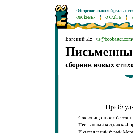
Обозрение языковой реальност
ОБСЁРВЕР
О САЙТЕ
Евгений Иz
<
is@boobaster.com
Письменные
сборник новых стих
Приблуд
Сокровища твоих бессон
Неслышный колдовской 
И сновидений бурый Мор