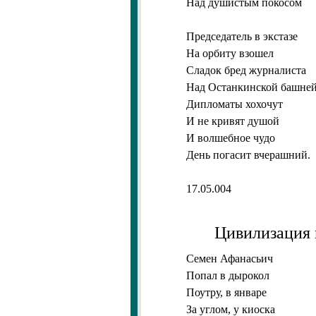
Над душистым покосом
Председатель в экстазе
На орбиту взошел
Сладок бред журналиста
Над Останкинской башне
Дипломаты хохочут
И не кривят душой
И волшебное чудо
День погасит вчерашний.
17.05.004
Цивилизация
Семен Афанасьич
Попал в дырокол
Поутру, в январе
За углом, у киоска