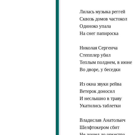
Лилась музыка реггей
Сквозь домов частокол
Одиноко упала
На снег папироска
Николая Сергеича
Степплер убил
Теплым полднем, в июне
Во дворе, у беседки
Из окна звуки рейва
Ветерок доносил
И неслышно в траву
Укатились таблетки
Владислав Анатольич
Шелфтокером сбит
Не дошел до оркестра