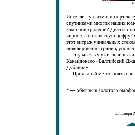
*
Интеллектуализм и интертекст
спутниками многих наших юмо
камо они грядеши? Делать став
черное, а на заветную цифру?
этот витраж уникальных стек
нивелирования граней, упоня
— Эту мысль я уже, знаешь ли,
Какандокало «Балтийский Джа
Дублина».
— Проклятый метис опять нас 
* — обыгрыш золотого омофон
22 января 