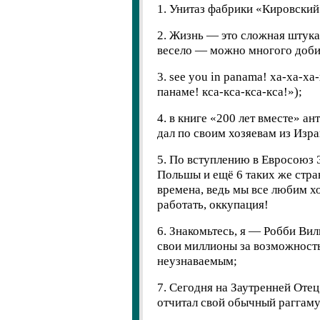
1. Унитаз фабрики «Кировский
2. Жизнь — это сложная штука,
весело — можно многого доби
3. see you in panama! хa-xa-xa
панаме! кса-кса-кса-кса!»);
4. в книге «200 лет вместе» ан
дал по своим хозяевам из Изра
5. По вступлению в Евросоюз 
Польшы и ещё 6 таких же стр
времена, ведь мы все любим х
работать, оккупация!
6. Знакомьтесь, я — Робби Вил
свои миллионы за возможность
неузнаваемым;
7. Сегодня на Заутренней Оте
отчитал свой обычный раггам